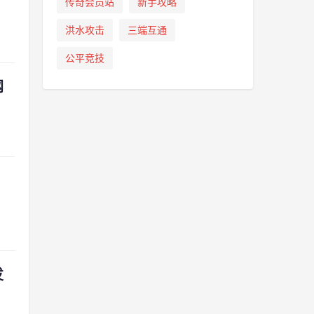
传奇会员站
新手攻略
洪水攻击
三端互通
公平竞技
网
发