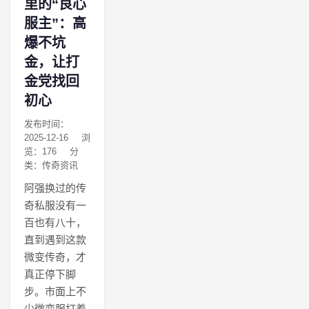
里的“良心
服主”：高
爆不坑
金，让打
金党找回
初心
发布时间：
2025-12-16
浏
览：176
分
类：传奇资讯
阿强换过的传
奇私服没有一
百也有八十，
直到遇到这款
微变传奇，才
真正停下脚
步。市面上不
少微变服打着