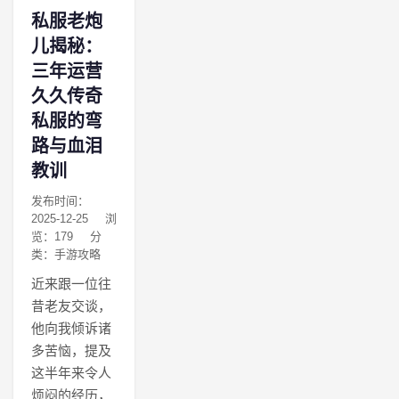
私服老炮
儿揭秘：
三年运营
久久传奇
私服的弯
路与血泪
教训
发布时间：
2025-12-25
浏
览：179
分
类：手游攻略
近来跟一位往
昔老友交谈，
他向我倾诉诸
多苦恼，提及
这半年来令人
烦闷的经历，