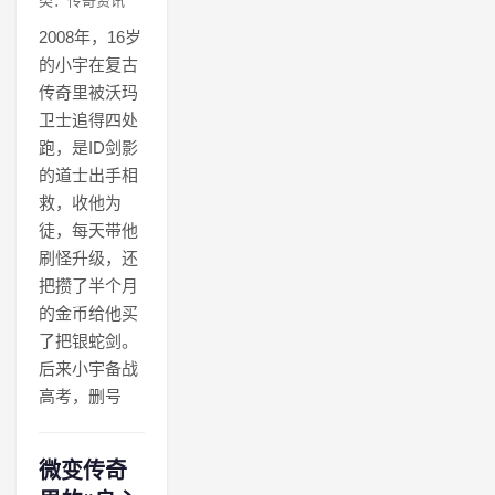
类：传奇资讯
2008年，16岁
的小宇在复古
传奇里被沃玛
卫士追得四处
跑，是ID剑影
的道士出手相
救，收他为
徒，每天带他
刷怪升级，还
把攒了半个月
的金币给他买
了把银蛇剑。
后来小宇备战
高考，删号
微变传奇