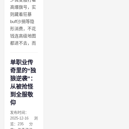
高爆旗号，实
则藏着狂暴
buff沙捐等隐
形消费，不花
钱连高级地图
都进不去，而
单职业传
奇里的“独
狼逆袭”：
从被抢怪
到全服敬
仰
发布时间：
2025-12-16
浏
览：235
分