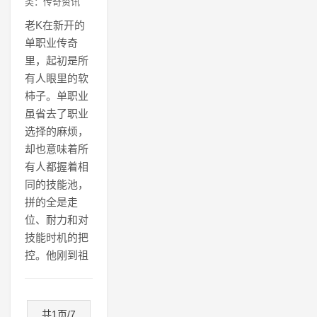
类：传奇资讯
老K在新开的
单职业传奇
里，起初是所
有人眼里的软
柿子。单职业
虽省去了职业
选择的麻烦，
却也意味着所
有人都握着相
同的技能池，
拼的全是走
位、耐力和对
技能时机的把
控。他刚到祖
共1页/7