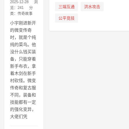
2025-12-28
浏
三端互通
洪水攻击
览：241
分
类：传奇故事
公平竞技
小宇刚进新开
的微变传奇
时，就是个纯
纯的菜鸟。他
没什么钱买装
备，只能穿着
新手布衣，拿
着木剑在新手
村砍怪。微变
传奇和复古服
不同，装备和
技能都有一定
的强化变异，
大佬们凭