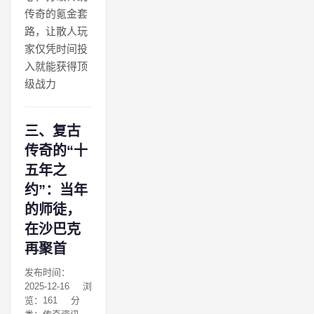
传奇的氪金套
路，让散人玩
家仅凭时间投
入就能获得顶
级战力
三、复古
传奇的“十
五年之
约”：当年
的师徒，
在沙巴克
再聚首
发布时间：
2025-12-16
浏
览：161
分