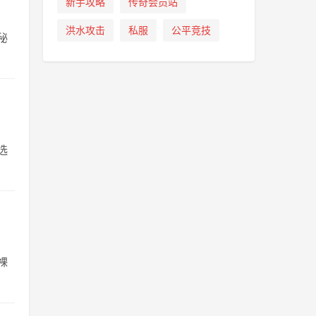
新手攻略
传奇会员站
洪水攻击
私服
公平竞技
秘
选
裸