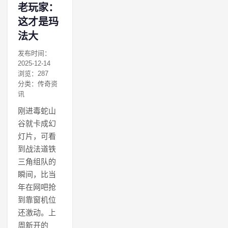
老玩家：
这才是玛
法大
发布时间：
2025-12-14
浏览：287
分类：传奇资
讯
刚进毒蛇山
谷就卡成幻
灯片，可看
到战法道铁
三角组队的
瞬间，比当
年在网吧抢
到靠窗机位
还激动。上
周新开的