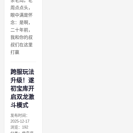
亲老周。老
周点点头，
眼中满是怀
念：是啊，
二十年前，
我和你的叔
叔们在这里
打赢
跨服玩法
升级！遂
初宝库开
启双龙激
斗模式
发布时间：
2025-12-17
浏览：192