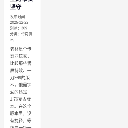
坚守
发布时间：
2025-12-22
浏览：309
分类：传奇资
讯
老林是个传
奇老玩家，
比起那些满
屏特效、一
刀999的版
本，他最钟
爱的还是
1.76复古版
本。在这个
版本里，没
有捷径，等
级要一级一