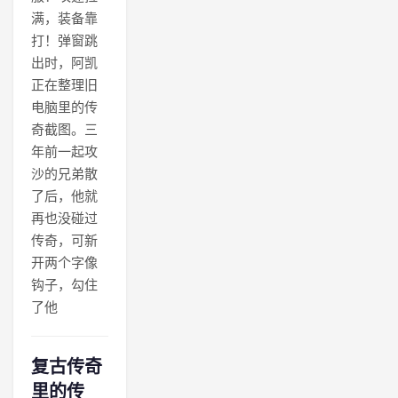
满，装备靠
打！弹窗跳
出时，阿凯
正在整理旧
电脑里的传
奇截图。三
年前一起攻
沙的兄弟散
了后，他就
再也没碰过
传奇，可新
开两个字像
钩子，勾住
了他
复古传奇
里的传