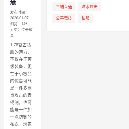
缘
三端互通
洪水攻击
发布时间：
2026-01-07
公平竞技
私服
浏览：146
分类：传奇故
事
1.76复古私
服的魅力，
不仅在于顶
级装备，更
在于小极品
的惊喜可能
是一件多两
点攻击的青
铜剑，也可
能是一件加
一点防御的
布衣。玩家