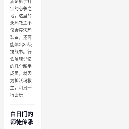
庙是新手打
宝的必争之
地，这里的
沃玛教主不
仅会爆沃玛
装备，还可
能爆出35级
技能书。行
会嗜魂记忆
的几个新手
成员，就因
为抢沃玛教
主，和另一
行会玩
白日门的
师徒传承