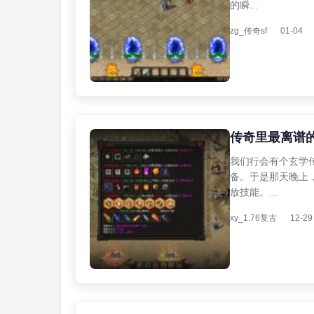
的瞬...
zg_传奇sf
01-04
传奇里最离谱的
我们行会有个玄学
备。于是那天晚上
放技能。...
xy_1.76复古
12-29