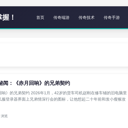
掌握！
首页
传奇端游
传奇技术
传奇手游
服秘闻：《赤月回响》的兄弟契约
响》的兄弟契约 2026年1月，42岁的货车司机赵刚在修车铺的旧电脑里
私服登录器界面上兄弟情深行会的图标，让他想起二十年前和发小瘦猴攻
浏览