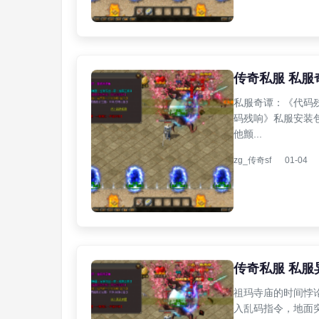
传奇私服 私
私服奇谭：《代码残
码残响》私服安装
他颤...
zg_传奇sf
01-04
传奇私服 私服
祖玛寺庙的时间悖
入乱码指令，地面