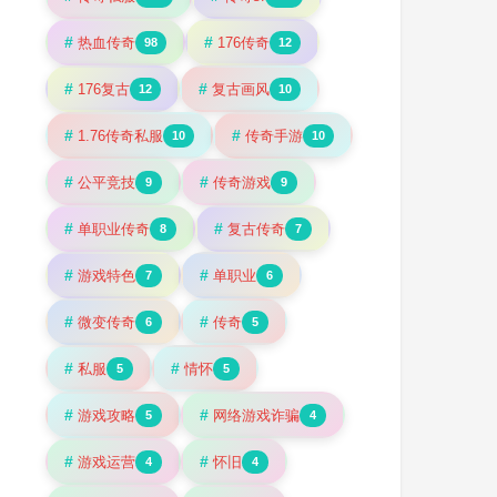
#
#
热血传奇
176传奇
98
12
#
#
176复古
复古画风
12
10
#
#
1.76传奇私服
传奇手游
10
10
#
#
公平竞技
传奇游戏
9
9
#
#
单职业传奇
复古传奇
8
7
#
#
游戏特色
单职业
7
6
#
#
微变传奇
传奇
6
5
#
#
私服
情怀
5
5
#
#
游戏攻略
网络游戏诈骗
5
4
#
#
游戏运营
怀旧
4
4