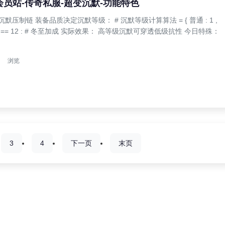
奇会员站-传奇私服-超变沉默-功能特色
默压制链 装备品质决定沉默等级： # 沉默等级计算算法 = { 普通 : 1 ,
: 5 } == 12 : # 冬至加成 实际效果： 高等级沉默可穿透低级抗性 今日特殊：
浏览
3
4
下一页
末页