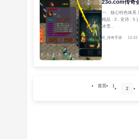
23o.com传
一、核心特色体系 沉
精品 : 3 , 史诗 
冰雪...
dl_传奇手游
12-22
首页
1
2