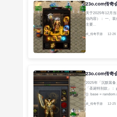
23o.com传
关于2025年12
动内容）： 一、装
主要...
dl_传奇手游
12-26
23o.com传
2025年「沉默装
「圣诞特别款」： pyth
(): base = random.r
dl_传奇手游
12-25