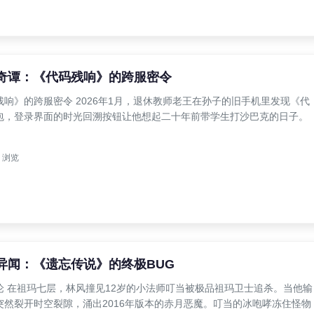
服奇谭：《代码残响》的跨服密令
响》的跨服密令 2026年1月，退休教师老王在孙子的旧手机里发现《代
包，登录界面的时光回溯按钮让他想起二十年前带学生打沙巴克的日子。
浏览
异闻：《遗忘传说》的终极BUG
论 在祖玛七层，林风撞见12岁的小法师叮当被极品祖玛卫士追杀。当他输
突然裂开时空裂隙，涌出2016年版本的赤月恶魔。叮当的冰咆哮冻住怪物