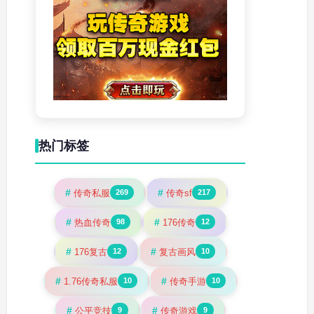
热门标签
#
#
传奇私服
传奇sf
269
217
#
#
热血传奇
176传奇
98
12
#
#
176复古
复古画风
12
10
#
#
1.76传奇私服
传奇手游
10
10
#
#
公平竞技
传奇游戏
9
9