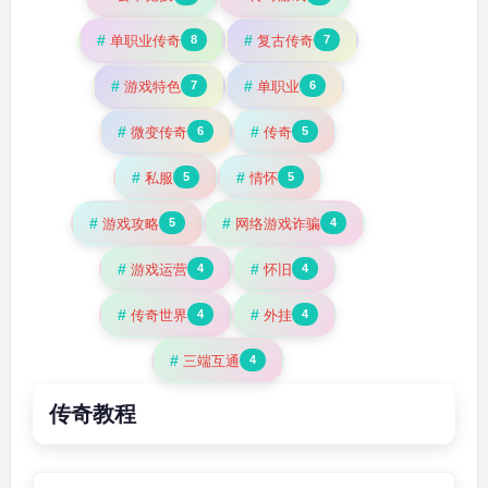
#
#
单职业传奇
复古传奇
8
7
#
#
游戏特色
单职业
7
6
#
#
微变传奇
传奇
6
5
#
#
私服
情怀
5
5
#
#
游戏攻略
网络游戏诈骗
5
4
#
#
游戏运营
怀旧
4
4
#
#
传奇世界
外挂
4
4
#
三端互通
4
传奇教程