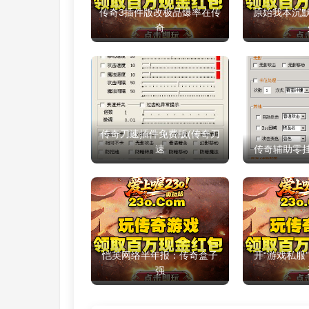
传奇3插件版改极品爆率在传
原始我本沉默传
奇
传奇刀速插件免费版(传奇刀
速
传奇辅助零挂免
恺英网络半年报：传奇盒子
开“游戏私服”
强