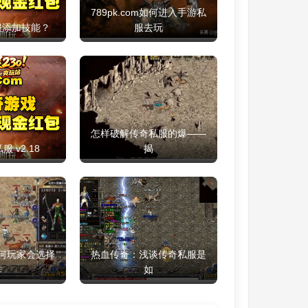
789pk.com如何进入手游私
服添加技能？
服去玩
怎样破解传奇私服的爆——
 v2.18
揭
何玩家会选择
热血传奇：浅谈传奇私服是
非
如