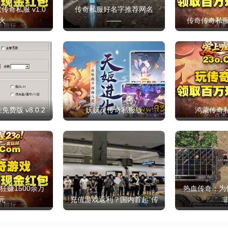
奇私服 v1.0
传奇私服好名字推荐网名
火
——
传奇传奇私
费版 v8.0.2
妖妖灵传奇私服版
鸿蒙传奇私服
狂赚1500余万
热血传奇：为
元
充值游戏返利？国内首起“传