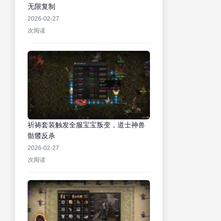
无限复制
2026-02-27
次阅读
祈祷套装触发全服宝宝叛变，道士神兽
骷髅反杀
2026-02-27
次阅读