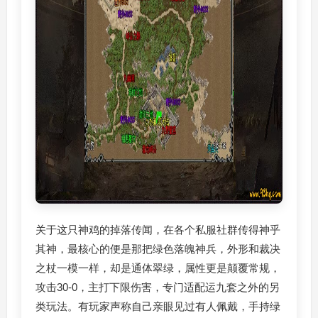
关于这只神鸡的掉落传闻，在各个私服社群传得神乎
其神，最核心的便是那把绿色落魄神兵，外形和裁决
之杖一模一样，却是通体翠绿，属性更是颠覆常规，
攻击30-0，主打下限伤害，专门适配运九套之外的另
类玩法。有玩家声称自己亲眼见过有人佩戴，手持绿