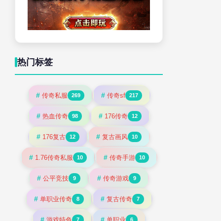
热门标签
#
#
传奇私服
传奇sf
269
217
#
#
热血传奇
176传奇
98
12
#
#
176复古
复古画风
12
10
#
#
1.76传奇私服
传奇手游
10
10
#
#
公平竞技
传奇游戏
9
9
#
#
单职业传奇
复古传奇
8
7
#
#
游戏特色
单职业
7
6