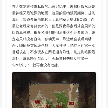
在无数复古传奇私服的玩家记忆里，未知暗殿永远是
最神秘又最诡异的地图，这里的怪物强弱颠倒、规则
混乱，普通多角虫能秒人，真稻草人堪比BOSS，而
最让老玩家脊背发凉的，便是深夜零点后才会刷新的
暗殿真神鸡。很多私服都悄悄沿用这个经典传说，设
定这只鸡没有血条、移动无声，靠近就会被瞬间秒
杀，哪怕身穿顶级圣战、天魔神甲，也扛不住它一次
普通攻击，不少玩家在网吧通宵刷怪，刚走到暗殿最
深处，屏幕瞬间黑白，行会频道只来得及打出一
句“鸡来了”，就再也没有动静。