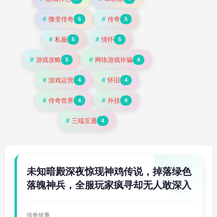
#
#
微变传奇
传奇
6
5
#
#
私服
情怀
5
5
#
#
游戏攻略
网络游戏诈骗
5
4
#
#
游戏运营
怀旧
4
4
#
#
传奇世界
外挂
4
4
#
三端互通
4
未知暗殿深夜惊现神鸡传说，掉落绿色
落魄神兵，全服玩家疯寻却无人敢深入
传奇故事