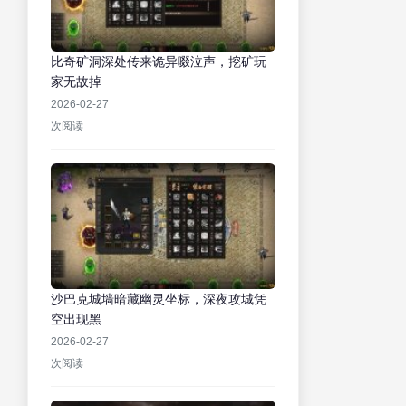
比奇矿洞深处传来诡异啜泣声，挖矿玩
家无故掉
2026-02-27
次阅读
沙巴克城墙暗藏幽灵坐标，深夜攻城凭
空出现黑
2026-02-27
次阅读