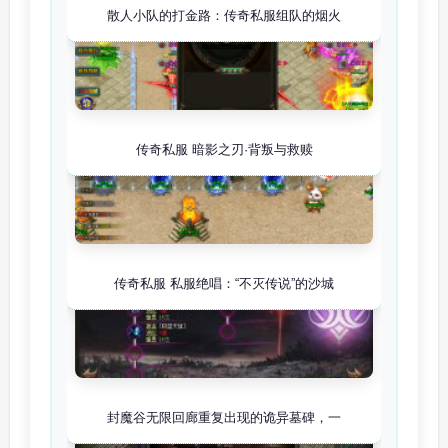
散人小队的打金路：传奇私服组队的烟火
传奇私服 暗影之刃·背叛与救赎
传奇私服 私服绝唱：“不灭传说”的沙城
封魔谷无限回廊重复出现的诡异墓碑，一