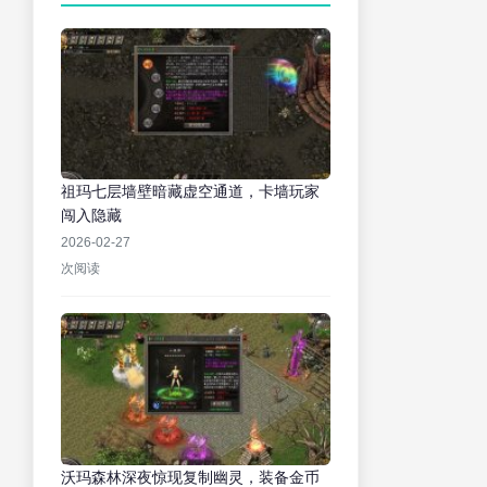
祖玛七层墙壁暗藏虚空通道，卡墙玩家
闯入隐藏
2026-02-27
次阅读
沃玛森林深夜惊现复制幽灵，装备金币